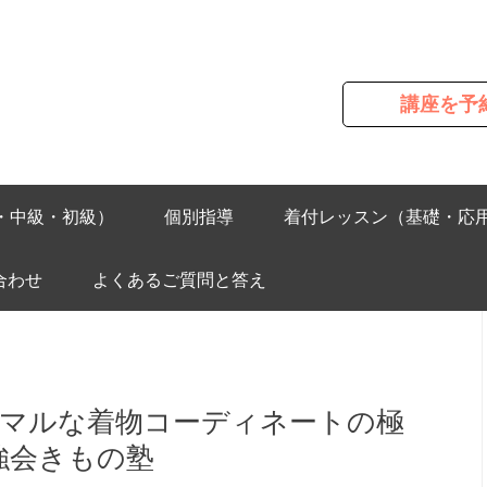
講座を予
・中級・初級）
個別指導
着付レッスン（基礎・応
合わせ
よくあるご質問と答え
マルな着物コーディネートの極
強会きもの塾