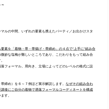
う～
ーマルの中間、いずれの要素も携えたパーティ／お出かけスタ
要素を「着物・帯・帯揚げ・帯締め」の４点で“上手に“組み合
の微妙な塩梅が難しいところであり、こだわりをもって組み合
す。
洒落フォーマル。用向き、立場によってどのレベルの格式に設
・帯締め）を６～７例ほど展示解説します。
なぜその組み合わ
受講後にご自分の着物で洒落フォーマルコーディネートを構成
います。