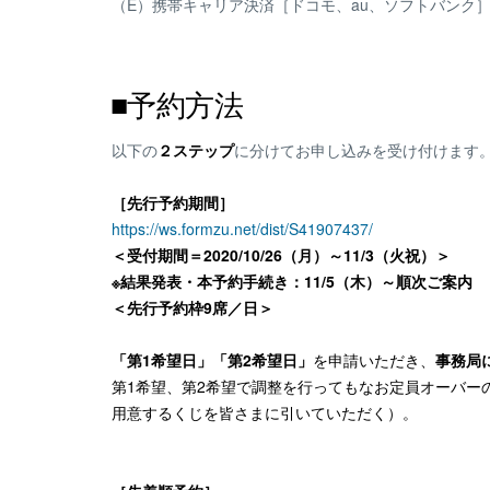
（E）携帯キャリア決済［ドコモ、au、ソフトバンク］
■予約方法
以下の
２ステップ
に分けてお申し込みを受け付けます
［先行予約期間］
https://ws.formzu.net/dist/S41907437/
＜受付期間＝2020/10/26（月）～11/3（火祝）＞
※結果発表・本予約手続き：11/5（木）～順次ご案内
＜先行予約枠9席／日＞
「第1希望日」「第2希望日」
を申請いただき、
事務局
第1希望、第2希望で調整を行ってもなお定員オーバー
用意するくじを皆さまに引いていただく）。