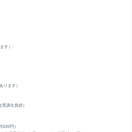
います）
があります）
は受講生負担）
220円）