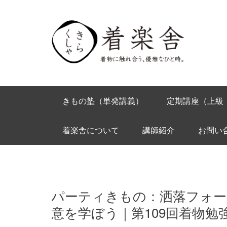
きもの塾（単発講義）
定期講座（上級
着楽舎について
講師紹介
お問い
パーティきもの：洒落フォー
意を学ぼう｜第109回着物勉