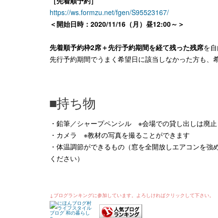
［先着順予約］
https://ws.formzu.net/fgen/S95523167/
＜開始日時：2020/11/16（月）昼12:00～＞
先着順予約枠2席＋先行予約期間を経て残った残席
を自
先行予約期間でうまく希望日に該当しなかった方も、
■持ち物
・鉛筆／シャープペンシル ※会場での貸し出しは廃止
・カメラ ※教材の写真を撮ることができます
・体温調節ができるもの（窓を全開放しエアコンを強
ください）
↓ブログランキングに参加しています。よろしければクリックして下さい。