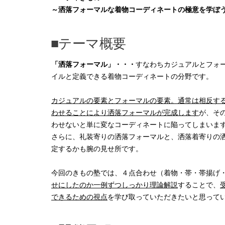
～洒落フォーマルな着物コーディネートの極意を学ぼ
■テーマ概要
「洒落フォーマル」・・・
すなわちカジュアルとフォ
イルと定義できる着物コーディネートの分野です。
カジュアルの要素とフォーマルの要素。通常は相反する
わせることにより洒落フォーマルが完成します
が、そ
わせないと単に変なコーディネートに陥ってしまいま
さらに、礼装寄りの洒落フォーマルと、洒落着寄りの
定するかも腕の見せ所です。
今回のきもの塾では、４点合わせ（着物・帯・帯揚げ
せにしたのか一例ずつしっかり理論解説
することで、
できるための視点
を学び取っていただきたいと思って