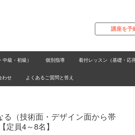
講座を予
・中級・初級）
個別指導
着付レッスン（基礎・応
合わせ
よくあるご質問と答え
くなる（技術面・デザイン面から帯
【定員4～8名】