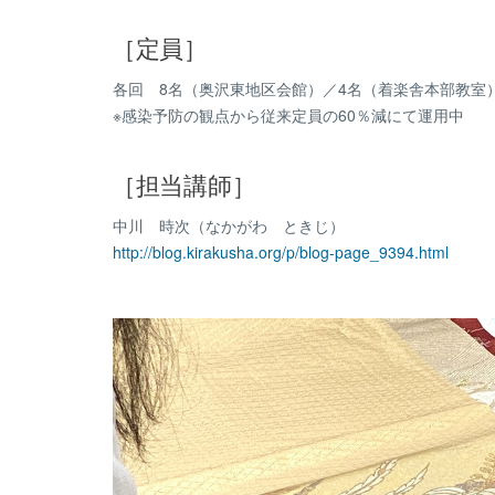
［定員］
各回 8名（奥沢東地区会館）／4名（着楽舎本部教室
※感染予防の観点から従来定員の60％減にて運用中
［担当講師］
中川 時次（なかがわ ときじ）
http://blog.kirakusha.org/p/blog-page_9394.html