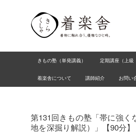
きもの塾（単発講義）
定期講座（上級
着楽舎について
講師紹介
お問い
第131回きもの塾「帯に強
地を深掘り解説）」【90分】