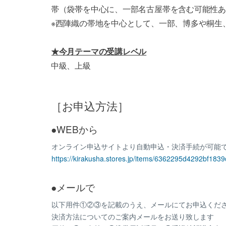
帯（袋帯を中心に、一部名古屋帯を含む可能性あ
※西陣織の帯地を中心として、一部、博多や桐生
★今月テーマの受講レベル
中級、上級
［お申込方法］
●WEBから
オンライン申込サイトより自動申込・決済手続が可能で
https://kirakusha.stores.jp/items/6362295d4292bf183
●メールで
以下用件①②③を記載のうえ、メールにてお申込くださ
決済方法についてのご案内メールをお送り致します