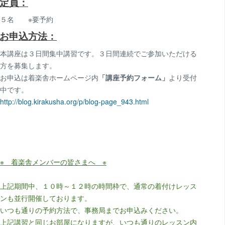
定員：
５名 ※要予約
お申込方法：
本講座は３日間集中講習です。３日間連続でご参加いただける
方を募集します。
お申込は着楽舎ホームページ内
「講座予約フォーム」
より受付
中です。
http://blog.kirakusha.org/p/blog-page_943.html
※ 着楽舎メンバーの皆さまへ ※
上記期間中、１０時～１２時の時間枠で、通常の着付けレッス
ンも並行開催しております。
いつも通りの予約方法で、事務局までお申込みください。
上記講習と同じお部屋になりますが、いつも通りのレッスン内