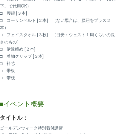
下」で代用OK）
□ 腰紐 [３本]
□ コーリンベルト [２本] （ない場合は、腰紐をプラス２
本）
□ フェイスタオル [３枚] （目安：ウェスト１周くらいの長
さのもの）
□ 伊達締め [２本]
□ 着物クリップ [３本]
□ 衿芯
□ 帯板
□ 帯枕
■イベント概要
タイトル：
ゴールデンウィーク特別着付講習