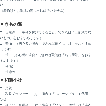
い。
（着物類とお道具の貸し出しは行いません）
▼きもの類
□ 長襦袢 （半衿を付けてくること。できれば「二部式でな
いもの」をおすすめします）
□ 着物 （初心者の場合：できれば最初は「紬」をおすすめ
します）
□ 帯 （初心者の場合：できれば最初は「名古屋帯」をおす
すめします）
□ 帯揚げ
□ 帯締め
▼和装小物
□ 足袋
□ 和装ブラジャー （ない場合は「スポーツブラ」で代用
OK）
□ 裾よけ・肌襦袢 （ない場合は「ワンピース型」や「浴衣