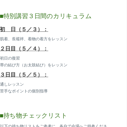
■特別講習３日間のカリキュラム
初 日（５／３）：
肌着、長襦袢、着物の着方をレッスン
２日目（５／４）：
初日の復習
帯の結び方（お太鼓結び）をレッスン
３日目（５／５）：
通しレッスン
苦手なポイントの個別指導
■持ち物チェックリスト
以下の持ち物リストをご参考に、各自で会場へご持参くださ