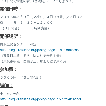
『３日間で着物の着方(基礎)をマスターしよう！』
開催日時：
２０１６年５月３日（火祝）／４日（水祝）／５日（木
祝） 各 ９：３０～１２：００
（３日間合計 ７．５時間講習）
開催場所：
奥沢区民センター 和室
http://blog.kirakusha.org/p/blog-page_1.html#access2
（東急目黒線「奥沢」駅より徒歩約１分）
（東急東横線「自由が丘」駅より徒歩約６分）
参加費：
６０００円 （３日間合計）
講師：
中川たか先生
http://blog.kirakusha.org/p/blog-page_15.html#teacher